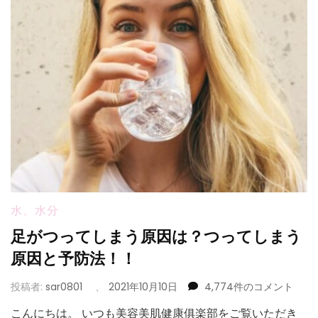
水、水分
足がつってしまう原因は？つってしまう
原因と予防法！！
足
投稿者:
sar0801
、
2021年10月10日
4,774件のコメント
が
こんにちは。 いつも美容美肌健康俱楽部をご覧いただき
つ