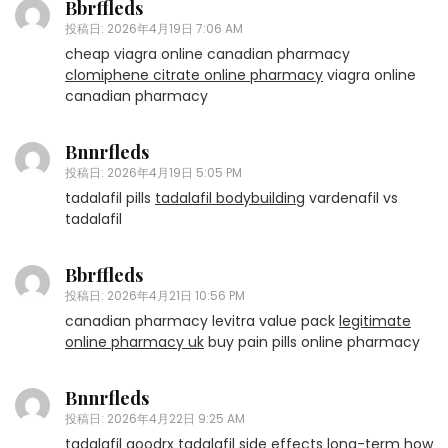
Bbrffleds
投稿日:
2026年4月19日 7:06 AM
cheap viagra online canadian pharmacy
clomiphene citrate online pharmacy
viagra online
canadian pharmacy
Bnnrfleds
投稿日:
2026年4月19日 5:05 PM
tadalafil pills
tadalafil bodybuilding
vardenafil vs
tadalafil
Bbrffleds
投稿日:
2026年4月21日 10:56 PM
canadian pharmacy levitra value pack
legitimate
online pharmacy uk
buy pain pills online pharmacy
Bnnrfleds
投稿日:
2026年4月22日 9:25 AM
tadalafil goodrx
tadalafil side effects long-term
how