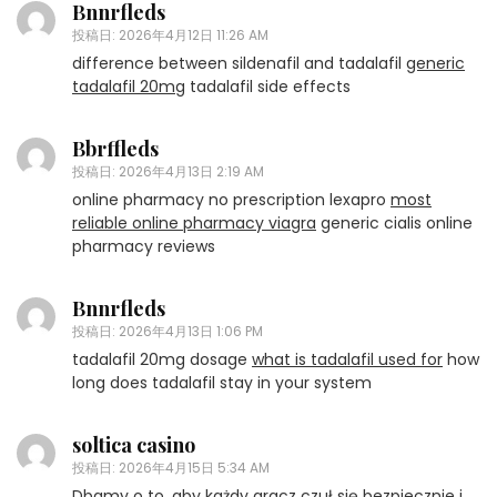
Bnnrfleds
投稿日:
2026年4月12日 11:26 AM
difference between sildenafil and tadalafil
generic
tadalafil 20mg
tadalafil side effects
Bbrffleds
投稿日:
2026年4月13日 2:19 AM
online pharmacy no prescription lexapro
most
reliable online pharmacy viagra
generic cialis online
pharmacy reviews
Bnnrfleds
投稿日:
2026年4月13日 1:06 PM
tadalafil 20mg dosage
what is tadalafil used for
how
long does tadalafil stay in your system
soltica casino
投稿日:
2026年4月15日 5:34 AM
Dbamy o to, aby każdy gracz czuł się bezpiecznie i