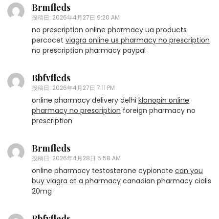
Brmfleds
投稿日:
2026年4月27日 9:20 AM
no prescription online pharmacy ua products
percocet
viagra online us pharmacy no prescription
no prescription pharmacy paypal
Bbfvfleds
投稿日:
2026年4月27日 7:11 PM
online pharmacy delivery delhi
klonopin online
pharmacy no prescription
foreign pharmacy no
prescription
Brmfleds
投稿日:
2026年4月28日 5:58 AM
online pharmacy testosterone cypionate
can you
buy viagra at a pharmacy
canadian pharmacy cialis
20mg
Bbfvfleds