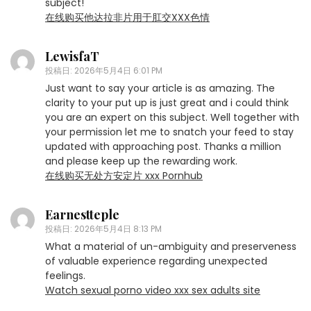
subject!
在线购买他达拉非片用于肛交XXX色情
LewisfaT
投稿日:
2026年5月4日 6:01 PM
Just want to say your article is as amazing. The
clarity to your put up is just great and i could think
you are an expert on this subject. Well together with
your permission let me to snatch your feed to stay
updated with approaching post. Thanks a million
and please keep up the rewarding work.
在线购买无处方安定片 xxx Pornhub
Earnestteple
投稿日:
2026年5月4日 8:13 PM
What a material of un-ambiguity and preserveness
of valuable experience regarding unexpected
feelings.
Watch sexual porno video xxx sex adults site