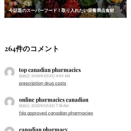
食事、美肌
今話題のスーパーフード！取り入れたい栄養満点食材
264件のコメント
top canadian pharmacies
投稿日:
2026年3月4日 4:50 AM
prescription drug costs
online pharmacies canadian
投稿日:
2026年3月4日 7:18 AM
fda approved canadian pharmacies
canadian pharmacy