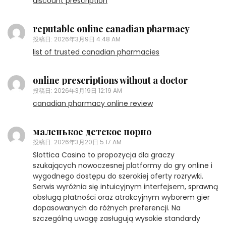
discount prescription
reputable online canadian pharmacy
投稿日:
2026年3月9日 4:48 AM
list of trusted canadian pharmacies
online prescriptions without a doctor
投稿日:
2026年3月19日 12:19 AM
canadian pharmacy online review
маленькое детское порно
投稿日:
2026年3月20日 5:17 AM
Slottica Casino to propozycja dla graczy
szukających nowoczesnej platformy do gry online i
wygodnego dostępu do szerokiej oferty rozrywki.
Serwis wyróżnia się intuicyjnym interfejsem, sprawną
obsługą płatności oraz atrakcyjnym wyborem gier
dopasowanych do różnych preferencji. Na
szczególną uwagę zasługują wysokie standardy