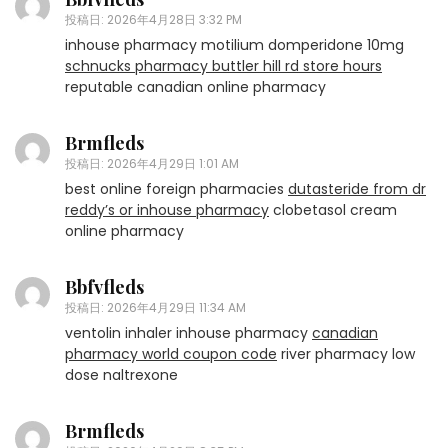
投稿日:
2026年4月28日 3:32 PM
inhouse pharmacy motilium domperidone 10mg
schnucks pharmacy buttler hill rd store hours
reputable canadian online pharmacy
Brmfleds
投稿日:
2026年4月29日 1:01 AM
best online foreign pharmacies
dutasteride from dr
reddy’s or inhouse pharmacy
clobetasol cream
online pharmacy
Bbfvfleds
投稿日:
2026年4月29日 11:34 AM
ventolin inhaler inhouse pharmacy
canadian
pharmacy world coupon code
river pharmacy low
dose naltrexone
Brmfleds