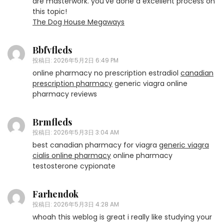
are masterwork. you’ve done a excellent process on
this topic!
The Dog House Megaways
Bbfvfleds
投稿日:
2026年5月2日 6:49 PM
online pharmacy no prescription estradiol
canadian
prescription pharmacy
generic viagra online
pharmacy reviews
Brmfleds
投稿日:
2026年5月3日 3:04 AM
best canadian pharmacy for viagra
generic viagra
cialis online pharmacy
online pharmacy
testosterone cypionate
Farhendok
投稿日:
2026年5月3日 4:28 AM
whoah this weblog is great i really like studying your