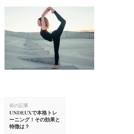
投
前の記事
稿
UNDEUXで本格トレ
ナ
ーニング！その効果と
ビ
特徴は？
ゲ