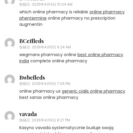
投稿日:
2026年4月4日 10:04 AM
which online pharmacy is reliable
online pharmacy
phentermine
online pharmacy no prescription
augmentin
BCeffleds
投稿日:
2026年4月6日 9:24 AM
wegmans pharmacy online
best online pharmacy
india
complete online pharmacy
Bwbcfleds
投稿日:
2026年4月6日 7:06 PM
online pharmacy us
generic cialis online pharmacy
best xanax online pharmacy
vavada
投稿日:
2026年4月6日 8:27 PM
Kasyno vavada systematycznie buduje swoją