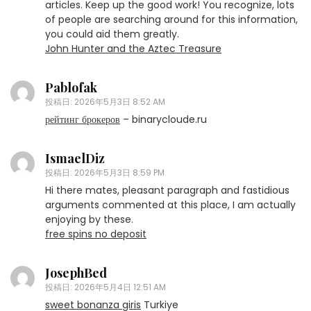
articles. Keep up the good work! You recognize, lots
of people are searching around for this information,
you could aid them greatly.
John Hunter and the Aztec Treasure
Pablofak
投稿日:
2026年5月3日 8:52 AM
рейтинг брокеров
– binarycloude.ru
IsmaelDiz
投稿日:
2026年5月3日 8:59 PM
Hi there mates, pleasant paragraph and fastidious
arguments commented at this place, I am actually
enjoying by these.
free spins no deposit
JosephBed
投稿日:
2026年5月4日 12:51 AM
sweet bonanza giris
Turkiye