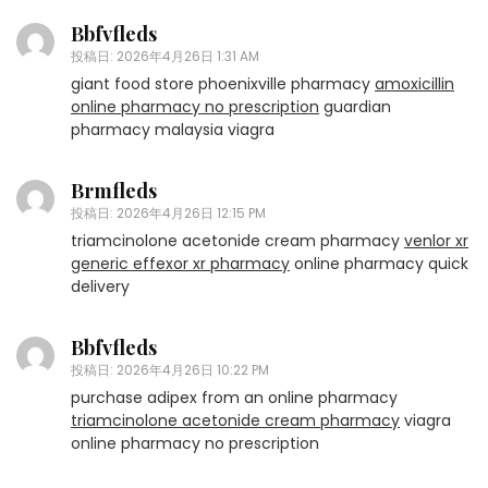
Bbfvfleds
投稿日:
2026年4月26日 1:31 AM
giant food store phoenixville pharmacy
amoxicillin
online pharmacy no prescription
guardian
pharmacy malaysia viagra
Brmfleds
投稿日:
2026年4月26日 12:15 PM
triamcinolone acetonide cream pharmacy
venlor xr
generic effexor xr pharmacy
online pharmacy quick
delivery
Bbfvfleds
投稿日:
2026年4月26日 10:22 PM
purchase adipex from an online pharmacy
triamcinolone acetonide cream pharmacy
viagra
online pharmacy no prescription