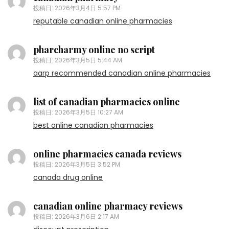
投稿日:
2026年3月4日 5:57 PM
reputable canadian online pharmacies
pharcharmy online no script
投稿日:
2026年3月5日 5:44 AM
aarp recommended canadian online pharmacies
list of canadian pharmacies online
投稿日:
2026年3月5日 10:27 AM
best online canadian pharmacies
online pharmacies canada reviews
投稿日:
2026年3月5日 3:52 PM
canada drug online
canadian online pharmacy reviews
投稿日:
2026年3月6日 2:17 AM