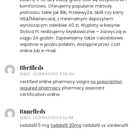
komfortowo. Oferujemy popularne metody
płatności, takie jak Blik, Przelewy24, Skrill czy karty
VISA/Mastercard, z minimalnym depozytem
wynoszącym zaledwie 40 zł. Wypłaty w kasynie
Slotica PL realizujemy błyskawicznie – zazwyczaj w
ciągu 24 godzin. Zapewniamy także całodobowe
wsparcie w języku polskim, dostępne przez czat
online lub e-mail.
Bbrffleds
投稿日:
2026年4月16日 8:56 AM
certified online pharmacy viagra
no prescription
required pharmacy
pharmacy assistant
certification online
Bnnrfleds
投稿日:
2026年4月16日 6:52 PM
tadalafil 5 mg
tadalafil 20mg
tadalafil vs vardenafil