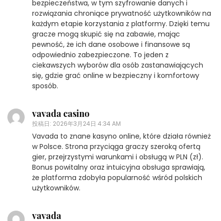
bezpieczeństwa, w tym szyfrowanie danych i
rozwiązania chroniące prywatność użytkowników na
każdym etapie korzystania z platformy. Dzięki temu
gracze mogą skupić się na zabawie, mając
pewność, że ich dane osobowe i finansowe są
odpowiednio zabezpieczone. To jeden z
ciekawszych wyborów dla osób zastanawiających
się, gdzie grać online w bezpieczny i komfortowy
sposób.
vavada casino
投稿日:
2026年3月24日 4:34 AM
Vavada to znane kasyno online, które działa również
w Polsce. Strona przyciąga graczy szeroką ofertą
gier, przejrzystymi warunkami i obsługą w PLN (zł).
Bonus powitalny oraz intuicyjna obsługa sprawiają,
że platforma zdobyła popularność wśród polskich
użytkowników.
vavada