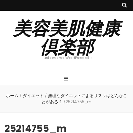
美容美肌健康
倶楽部
Just another WordPress site
ホーム
/
ダイエット
/
無理なダイエットによるリスクはどんなこ
とがある？
/
25214755_m
25214755_m