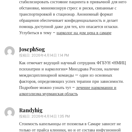
стабилизировать состояние пациента в привычной для него
обстановке, минимизируя стресс и риски, связанные с
транспортировкой в стационар. Анонимный формат
обращения обеспечивает конфиденциальность и делает
помощь доступной даже для тех, кто опасается огласки.
Углубиться в тему –
нарколог на дом цена в самаре
JosephSog
投稿日:
2026年4月14日 1:14 PM
Как отмечает ведущий научный сотрудник ФГБУН «НМИЦ
психиатрии и наркологии» Минздрава России, наличие
междисциплинарной команды — один из основных
факторов, определяющих успех терапии при зависимости.
Подробнее можно узнать тут –
лечение наркомании и
алкоголизма мурманская область
Randyhig
投稿日:
2026年4月14日 1:35 PM
Стоимость капельницы от похмелья в Самаре зависит не
только от прайса клиники, но и от состава инфузионной