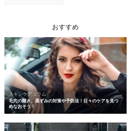
ゲ
ー
シ
ョ
おすすめ
ン
スキンケアコラム
毛穴の開き、黒ずみの対策や予防法！日々のケアを見つ
めなおそう！