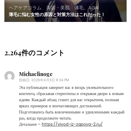
ヘアケアコラム
、
美容・美肌
、
薄毛、AGA
薄毛に悩む女性の原因と対策方法はこれだった！
2,264件のコメント
Michaelinoge
投稿日:
2026年4月3日 8:34 PM
Эта публикация завернет вас в вихрь увлекательного
контента, сбрасывая стереотипы и открывая двери к новым
идеям. Каждый абзац станет для вас открытием, полным
ярких примеров и впечатляющих достижений.
Подготовьтесь быть вовлеченными и удивленными каждый
раз, когда продолжите читать.
Детальнее –
https://vivod-iz-zapoya-2.ru/