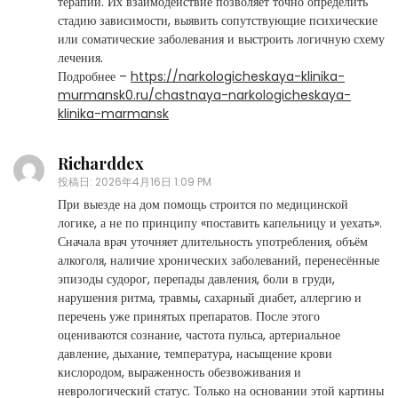
терапии. Их взаимодействие позволяет точно определить
стадию зависимости, выявить сопутствующие психические
или соматические заболевания и выстроить логичную схему
лечения.
Подробнее –
https://narkologicheskaya-klinika-
murmansk0.ru/chastnaya-narkologicheskaya-
klinika-marmansk
Richarddex
投稿日:
2026年4月16日 1:09 PM
При выезде на дом помощь строится по медицинской
логике, а не по принципу «поставить капельницу и уехать».
Сначала врач уточняет длительность употребления, объём
алкоголя, наличие хронических заболеваний, перенесённые
эпизоды судорог, перепады давления, боли в груди,
нарушения ритма, травмы, сахарный диабет, аллергию и
перечень уже принятых препаратов. После этого
оцениваются сознание, частота пульса, артериальное
давление, дыхание, температура, насыщение крови
кислородом, выраженность обезвоживания и
неврологический статус. Только на основании этой картины