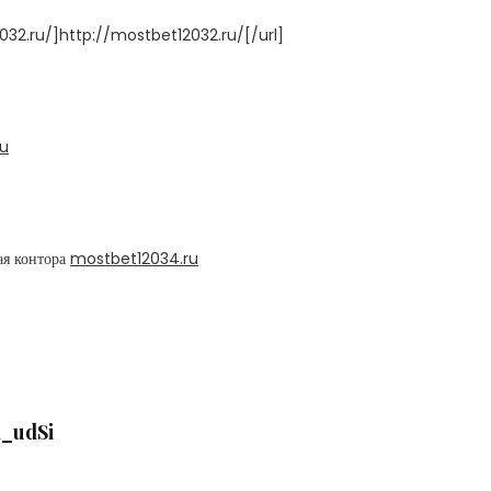
32.ru/]http://mostbet12032.ru/[/url]
ru
ая контора
mostbet12034.ru
d_udSi