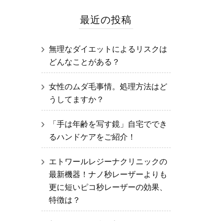
最近の投稿
無理なダイエットによるリスクは
どんなことがある？
女性のムダ毛事情。処理方法はど
うしてますか？
「手は年齢を写す鏡」自宅ででき
るハンドケアをご紹介！
エトワールレジーナクリニックの
最新機器！ナノ秒レーザーよりも
更に短いピコ秒レーザーの効果、
特徴は？