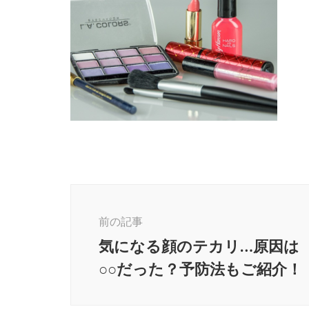
投
稿
前の記事
ナ
ビ
気になる顔のテカリ…原因は
ゲ
○○だった？予防法もご紹介！
ー
シ