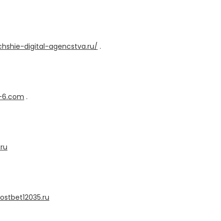
chshie-digital-agencstva.ru/
.
s-6.com
.
ru
ostbet12035.ru