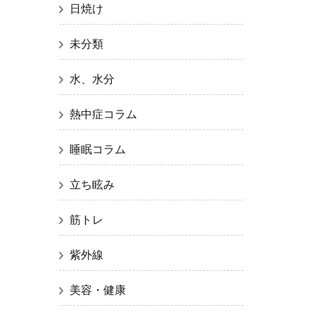
日焼け
未分類
水、水分
熱中症コラム
睡眠コラム
立ち眩み
筋トレ
紫外線
美容・健康