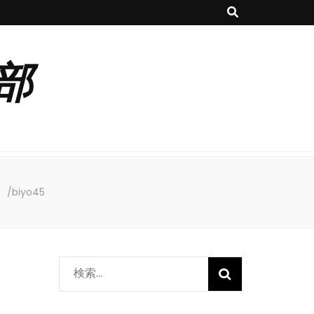
部
！
/
biyo45
検
索: