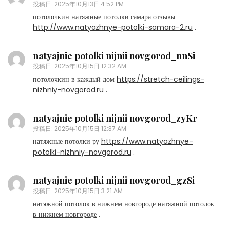
投稿日:
2025年10月13日 4:52 PM
потолочкин натяжные потолки самара отзывы
http://www.natyazhnye-potolki-samara-2.ru
.
natyajnie potolki nijnii novgorod_nnSi
投稿日:
2025年10月15日 12:32 AM
потолочкин в каждый дом
https://stretch-ceilings-
nizhniy-novgorod.ru
.
natyajnie potolki nijnii novgorod_zyKr
投稿日:
2025年10月15日 12:37 AM
натяжные потолки ру
https://www.natyazhnye-
potolki-nizhniy-novgorod.ru
.
natyajnie potolki nijnii novgorod_gzSi
投稿日:
2025年10月15日 3:21 AM
натяжной потолок в нижнем новгороде
натяжной потолок
в нижнем новгороде
.