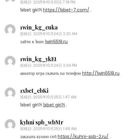
投稿日:
2025年10月23日 7:19 PM
1xbet giri?i
https://1xbet-7.com/
.
1win_kg_cuka
投稿日:
2025年10月24日 2:20 AM
зайти в 1вин
1win5519.ru
1win_kg_ykEt
投稿日:
2025年10月24日 2:04 PM
авиатор игра скачать на телефон
http://1win5518.ru
1xbet_cbKi
投稿日:
2025年10月25日 1:47 AM
1xbet giri?i
1xbet giri?i
.
kyhni spb_wbMr
投稿日:
2025年10月25日 1:49 AM
заказать кухню спб
https://kuhni-spb-2.ru/
.