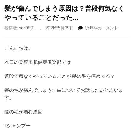
髪が傷んでしまう原因は？普段何気なく
やっていることだった…
髪
投稿者:
sar0801
、
2021年5月29日
1,515件のコメント
が
傷
ん
こんにちは。
で
し
本日の美容美肌健康俱楽部では
ま
う
普段何気なくやっていることが 髪の毛を痛めてる？
原
因
髪の毛が痛んでしまう理由についてお話したいと思いま
は？
普
す。
段
何
髪の毛が痛む原因
気
な
1.シャンプー
く