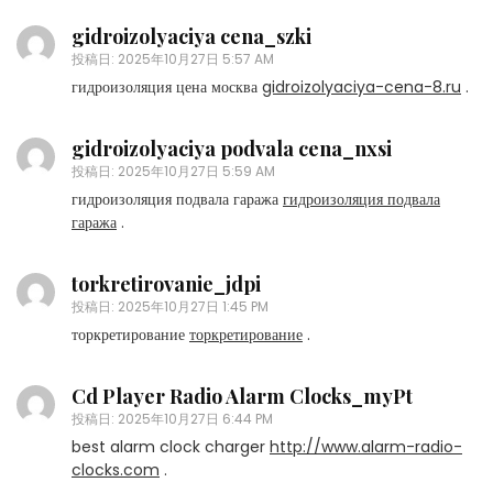
gidroizolyaciya cena_szki
投稿日:
2025年10月27日 5:57 AM
гидроизоляция цена москва
gidroizolyaciya-cena-8.ru
.
gidroizolyaciya podvala cena_nxsi
投稿日:
2025年10月27日 5:59 AM
гидроизоляция подвала гаража
гидроизоляция подвала
гаража
.
torkretirovanie_jdpi
投稿日:
2025年10月27日 1:45 PM
торкретирование
торкретирование
.
Cd Player Radio Alarm Clocks_myPt
投稿日:
2025年10月27日 6:44 PM
best alarm clock charger
http://www.alarm-radio-
clocks.com
.