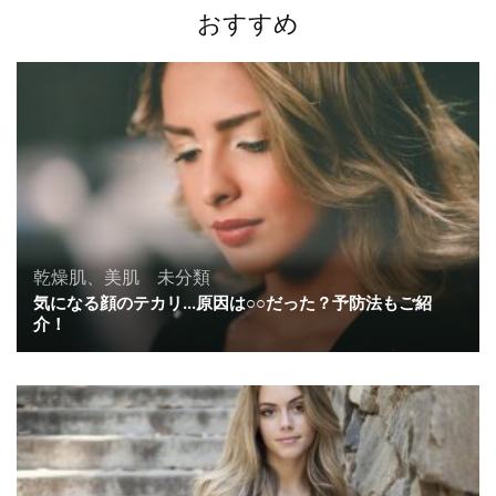
ン
おすすめ
乾燥肌、美肌
、
未分類
気になる顔のテカリ…原因は○○だった？予防法もご紹
介！