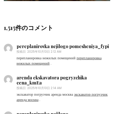
1,515件のコメント
pereplanirovka nejilogo pomesheniya_fypi
投稿日:
2025年10月13日 2:12 AM
перепланировка нежилых помещений
перепланировка
нежилых помещений
.
arenda ekskavatora pogryzchika
cena_kmEa
投稿日:
2025年10月13日 2:14 AM
экскаватор погрузчик аренда москва
экскаватор погрузчик
аренда москва
.