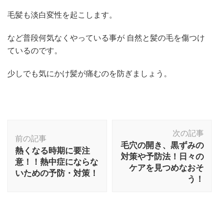
毛髪も淡白変性を起こします。
など普段何気なくやっている事が 自然と髪の毛を傷つけ
ているのです。
少しでも気にかけ髪が痛むのを防ぎましょう。
投
次の記事
稿
前の記事
毛穴の開き、黒ずみの
ナ
熱くなる時期に要注
対策や予防法！日々の
ビ
意！！熱中症にならな
ケアを見つめなおそ
いための予防・対策！
ゲ
う！
ー
シ
ョ