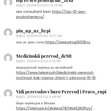
top 10 seo prodvijenie_zesa
投稿日:
2025年10月20日 10:29 PM
seo consultant best
https://top-10-seo-
prodvizhenie.ru/
.
pin_up_uz_bypi
投稿日:
2025年10月21日 10:07 AM
пин ап демо слоты
https://www.pinup5008.ru
Medicinskii perevod_dcMt
投稿日:
2025年10月21日 5:42 PM
медицинский перевод на английский
https://www.telegra.ph/Medicinskij-perevod-
tochnost-kak-vopros-zhizni-i-zdorovya-10-16
.
Vidi perevodov v buro Perevod i Pravo_rnpi
投稿日:
2025年10月21日 5:48 PM
бюро переводов в Москве
https://teletype.in/@alexd78/HN462R01hzy/
.