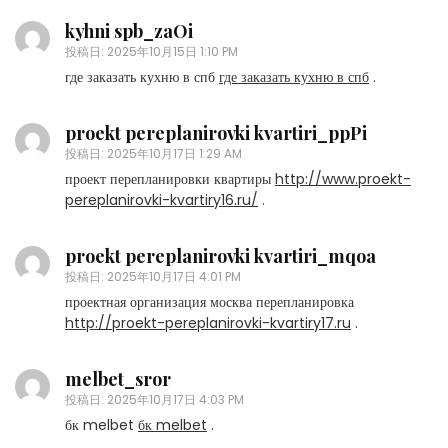
kyhni spb_zaOi
投稿日:
2025年10月15日 1:10 PM
где заказать кухню в спб
где заказать кухню в спб
.
proekt pereplanirovki kvartiri_ppPi
投稿日:
2025年10月17日 1:29 AM
проект перепланировки квартиры
http://www.proekt-
pereplanirovki-kvartiry16.ru/
.
proekt pereplanirovki kvartiri_mqoa
投稿日:
2025年10月17日 4:01 PM
проектная организация москва перепланировка
http://proekt-pereplanirovki-kvartiry17.ru
.
melbet_sror
投稿日:
2025年10月17日 4:03 PM
бк melbet
бк melbet
.