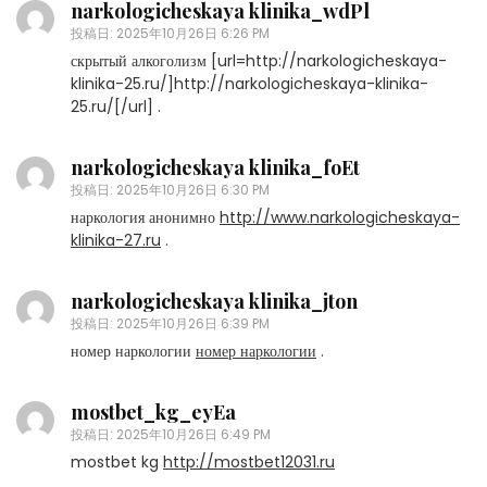
narkologicheskaya klinika_wdPl
投稿日:
2025年10月26日 6:26 PM
скрытый алкоголизм [url=http://narkologicheskaya-
klinika-25.ru/]http://narkologicheskaya-klinika-
25.ru/[/url] .
narkologicheskaya klinika_foEt
投稿日:
2025年10月26日 6:30 PM
наркология анонимно
http://www.narkologicheskaya-
klinika-27.ru
.
narkologicheskaya klinika_jton
投稿日:
2025年10月26日 6:39 PM
номер наркологии
номер наркологии
.
mostbet_kg_eyEa
投稿日:
2025年10月26日 6:49 PM
mostbet kg
http://mostbet12031.ru