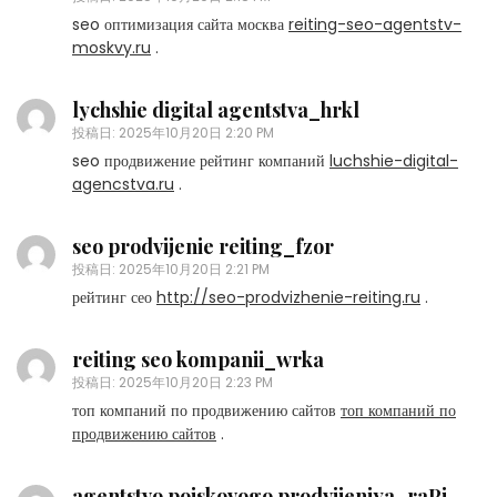
seo оптимизация сайта москва
reiting-seo-agentstv-
moskvy.ru
.
lychshie digital agentstva_hrkl
投稿日:
2025年10月20日 2:20 PM
seo продвижение рейтинг компаний
luchshie-digital-
agencstva.ru
.
seo prodvijenie reiting_fzor
投稿日:
2025年10月20日 2:21 PM
рейтинг сео
http://seo-prodvizhenie-reiting.ru
.
reiting seo kompanii_wrka
投稿日:
2025年10月20日 2:23 PM
топ компаний по продвижению сайтов
топ компаний по
продвижению сайтов
.
agentstvo poiskovogo prodvijeniya_raPi