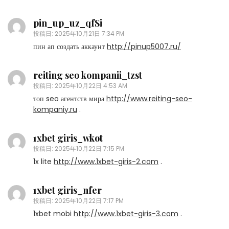
pin_up_uz_qfSi
投稿日:
2025年10月21日 7:34 PM
пин ап создать аккаунт
http://pinup5007.ru/
reiting seo kompanii_tzst
投稿日:
2025年10月22日 4:53 AM
топ seo агентств мира
http://www.reiting-seo-
kompaniy.ru
.
1xbet giris_wkot
投稿日:
2025年10月22日 7:15 PM
1x lite
http://www.1xbet-giris-2.com
.
1xbet giris_nfer
投稿日:
2025年10月22日 7:17 PM
1xbet mobi
http://www.1xbet-giris-3.com
.