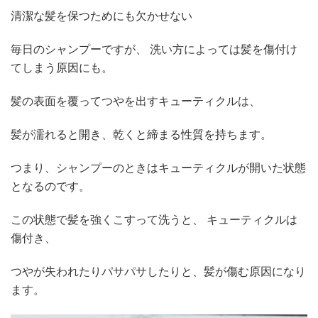
や
清潔な髪を保つためにも欠かせない
っ
て
い
毎日のシャンプーですが、 洗い方によっては髪を傷付け
る
てしまう原因にも。
こ
と
髪の表面を覆ってつやを出すキューティクルは、
だ
っ
髪が濡れると開き、乾くと締まる性質を持ちます。
た…
へ
の
つまり、シャンプーのときはキューティクルが開いた状態
となるのです。
この状態で髪を強くこすって洗うと、 キューティクルは
傷付き、
つやが失われたりパサパサしたりと、髪が傷む原因になり
ます。