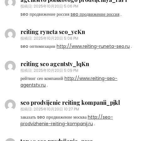
投稿日:
2025年10月20日 5:06 PM
seo продвижение россия
seo продвижение россия
.
reiting ryneta seo_yeKn
投稿日:
2025年10月20日 5:08 PM
seo оптимизации
http://www.reiting-runeta-seo.ru
.
reiting seo agentstv_lqKn
投稿日:
2025年10月20日 5:09 PM
рейтинг сео компаний
http://www.reiting-seo-
agentstv.ru
.
seo prodvijenie reiting kompanii_pjkl
投稿日:
2025年10月20日 10:27 PM
заказать seo продвижение москва
http://seo-
prodvizhenie-reiting-kompanij.ru
.