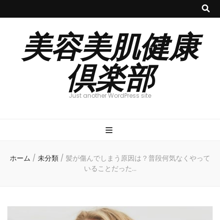
美容美肌健康
倶楽部
Just another WordPress site
ホーム
/
未分類
/
髪が傷んでしまう原因は？普段何気なくやって
いることだった…