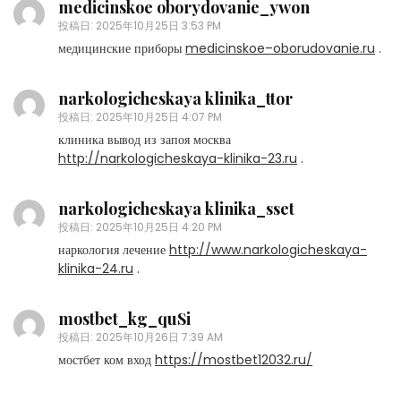
medicinskoe oborydovanie_ywon
投稿日:
2025年10月25日 3:53 PM
медицинские приборы
medicinskoe–oborudovanie.ru
.
narkologicheskaya klinika_ttor
投稿日:
2025年10月25日 4:07 PM
клиника вывод из запоя москва
http://narkologicheskaya-klinika-23.ru
.
narkologicheskaya klinika_sset
投稿日:
2025年10月25日 4:20 PM
наркология лечение
http://www.narkologicheskaya-
klinika-24.ru
.
mostbet_kg_quSi
投稿日:
2025年10月26日 7:39 AM
мостбет ком вход
https://mostbet12032.ru/