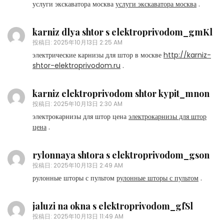
услуги экскаватора москва
услуги экскаватора москва
.
karniz dlya shtor s elektroprivodom_gmKl
投稿日:
2025年10月13日 2:25 AM
электрические карнизы для штор в москве
http://karniz-
shtor-elektroprivodom.ru
.
karniz elektroprivodom shtor kypit_mnon
投稿日:
2025年10月13日 2:30 AM
электрокарнизы для штор цена
электрокарнизы для штор
цена
.
rylonnaya shtora s elektroprivodom_gson
投稿日:
2025年10月13日 2:49 AM
рулонные шторы с пультом
рулонные шторы с пультом
.
jaluzi na okna s elektroprivodom_gfSl
投稿日:
2025年10月13日 11:49 AM