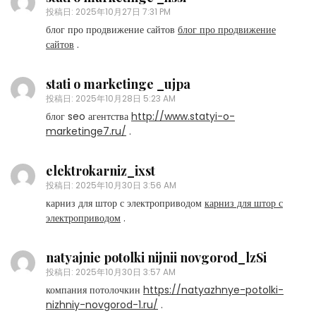
投稿日:
2025年10月27日 7:31 PM
блог про продвижение сайтов
блог про продвижение
сайтов
.
stati o marketinge _ujpa
投稿日:
2025年10月28日 5:23 AM
блог seo агентства
http://www.statyi-o-
marketinge7.ru/
.
elektrokarniz_ixst
投稿日:
2025年10月30日 3:56 AM
карниз для штор с электроприводом
карниз для штор с
электроприводом
.
natyajnie potolki nijnii novgorod_lzSi
投稿日:
2025年10月30日 3:57 AM
компания потолочкин
https://natyazhnye-potolki-
nizhniy-novgorod-1.ru/
.