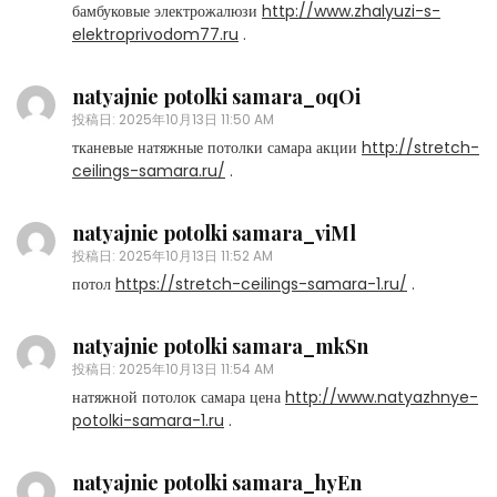
бамбуковые электрожалюзи
http://www.zhalyuzi-s-
elektroprivodom77.ru
.
natyajnie potolki samara_oqOi
投稿日:
2025年10月13日 11:50 AM
тканевые натяжные потолки самара акции
http://stretch-
ceilings-samara.ru/
.
natyajnie potolki samara_viMl
投稿日:
2025年10月13日 11:52 AM
потол
https://stretch-ceilings-samara-1.ru/
.
natyajnie potolki samara_mkSn
投稿日:
2025年10月13日 11:54 AM
натяжной потолок самара цена
http://www.natyazhnye-
potolki-samara-1.ru
.
natyajnie potolki samara_hyEn