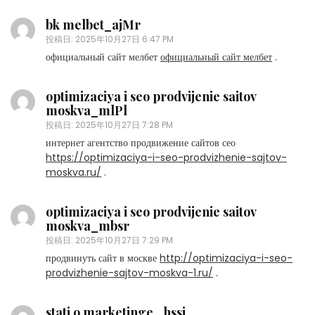
bk melbet_ajMr
投稿日:
2025年10月27日 6:47 PM
официальный сайт мелбет
официальный сайт мелбет
.
optimizaciya i seo prodvijenie saitov
moskva_mlPl
投稿日:
2025年10月27日 7:28 PM
интернет агентство продвижение сайтов сео
https://optimizaciya-i-seo-prodvizhenie-sajtov-
moskva.ru/
.
optimizaciya i seo prodvijenie saitov
moskva_mbsr
投稿日:
2025年10月27日 7:29 PM
продвинуть сайт в москве
http://optimizaciya-i-seo-
prodvizhenie-sajtov-moskva-1.ru/
.
stati o marketinge _hssi