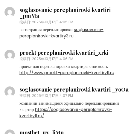
soglasovanie pereplanirovki kvartiri
_pmMa
投稿日:
2025年10月17日 4:05 PM
регистрация перепланировки
soglasovanie-
pereplanirovki-kvartiry3.ru
.
proekt pereplanirovki kvartiri_xrki
投稿日:
2025年10月17日 4:06 PM
проект для перепланировки квартиры стоимость
http://www.proekt-pereplanirovki-kvartiry11.ru
.
soglasovanie pereplanirovki kvartiri _yoOa
投稿日:
2025年10月17日 4:07 PM
компании занимащиеся офицально перепланировками
квартир
https://soglasovanie-pereplanirovki-
kvartiry11.ru/
.
mostbet_uz_ljMn