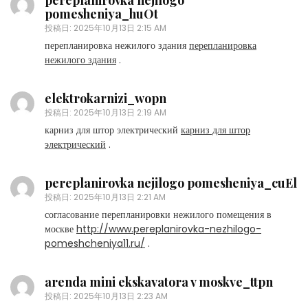
pereplanirovka nejilogo
pomesheniya_huOt
投稿日:
2025年10月13日 2:15 AM
перепланировка нежилого здания
перепланировка
нежилого здания
.
elektrokarnizi_wopn
投稿日:
2025年10月13日 2:19 AM
карниз для штор электрический
карниз для штор
электрический
.
pereplanirovka nejilogo pomesheniya_cuEl
投稿日:
2025年10月13日 2:21 AM
согласование перепланировки нежилого помещения в
москве
http://www.pereplanirovka-nezhilogo-
pomeshcheniya11.ru/
.
arenda mini ekskavatora v moskve_ttpn
投稿日:
2025年10月13日 2:23 AM