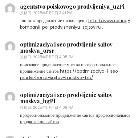
agentstvo poiskovogo prodvijeniya_uzPi
投稿日:
2025年11月11日 3:41 PM
топ seo продвижение низкие цены
http://www.reiting-
kompanii-po-prodvizheniyu-sajtov.ru
.
optimizaciya i seo prodvijenie saitov
moskva_orsr
投稿日:
2025年11月11日 4:05 PM
поисковое продвижение москва профессиональное
продвижение сайтов
https://optimizaciya-i-seo-
prodvizhenie-sajtov-moskva-1.ru/
.
optimizaciya i seo prodvijenie saitov
moskva_hgPl
投稿日:
2025年11月11日 4:08 PM
профессиональное продвижение сайтов
профессиональное
продвижение сайтов
.