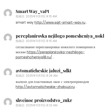
Smart Way_vaPt
投稿日:
2025年11月11日 8:15 AM
smart way
http://www.sajt-smart-way.ru
.
pereplanirovka nejilogo pomesheniya_uokl
投稿日:
2025年11月11日 8:15 AM
согласование перепланировки нежилого помещения в
москве
https://pereplanirovka-nezhilogo-
pomeshcheniya18.ru/
.
avtomaticheskie jaluzi_sdkt
投稿日:
2025年11月11日 8:26 AM
жалюзи для пластиковых окон с электроприводом
http://avtomaticheskie-zhalyuzi.ru
.
shveinoe proizvodstvo_zukr
投稿日:
2025年11月11日 8:32 AM