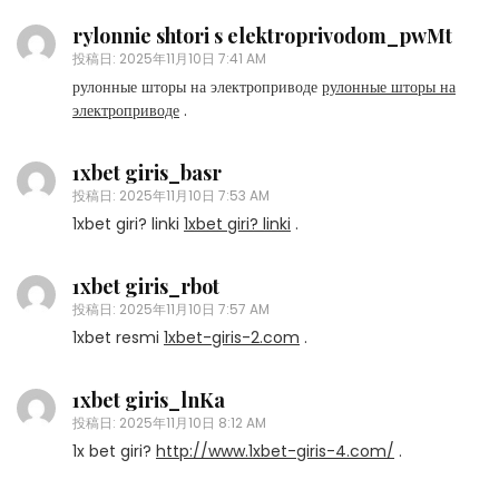
rylonnie shtori s elektroprivodom_pwMt
投稿日:
2025年11月10日 7:41 AM
рулонные шторы на электроприводе
рулонные шторы на
электроприводе
.
1xbet giris_basr
投稿日:
2025年11月10日 7:53 AM
1xbet giri? linki
1xbet giri? linki
.
1xbet giris_rbot
投稿日:
2025年11月10日 7:57 AM
1xbet resmi
1xbet-giris-2.com
.
1xbet giris_lnKa
投稿日:
2025年11月10日 8:12 AM
1x bet giri?
http://www.1xbet-giris-4.com/
.