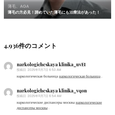
薄毛、AGA
薄毛の方必見！諦めていた薄毛にも治療法があった！
4,936件のコメント
narkologicheskaya klinika_uvEt
投稿日:
2025年11月7日 6:53 AM
наркологическая больница
наркологическая больница
.
narkologicheskaya klinika_vqon
投稿日:
2025年11月7日 6:54 AM
наркологические диспансеры москвы
наркологические
диспансеры москвы
.