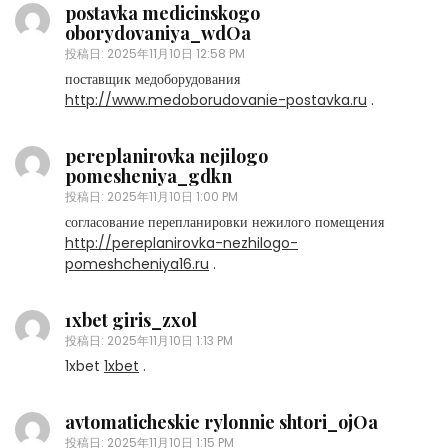
postavka medicinskogo
oborydovaniya_wdOa
投稿日:
2025年11月10日 12:58 PM
поставщик медоборудования
http://www.medoborudovanie-postavka.ru
.
pereplanirovka nejilogo
pomesheniya_gdkn
投稿日:
2025年11月10日 1:00 PM
согласование перепланировки нежилого помещения
http://pereplanirovka-nezhilogo-
pomeshcheniya16.ru
.
1xbet giris_zxol
投稿日:
2025年11月10日 1:13 PM
1xbet
1xbet
.
avtomaticheskie rylonnie shtori_ojOa
投稿日:
2025年11月10日 1:15 PM