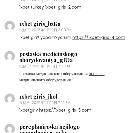
1xbet turkey
1xbet-giris-2.com
.
1xbet giris_bzKa
投稿日:
2025年11月10日 3:08 PM
1xbet giri? yapam?yorum
https://1xbet-giris-4.com
.
postavka medicinskogo
oborydovaniya_gfOa
投稿日:
2025年11月10日 7:13 PM
поставка медицинского оборудования
поставка
медицинского оборудования
.
1xbet giris_jhol
投稿日:
2025年11月10日 7:15 PM
1xbetgiri?
https://1xbet-giris-5.com
.
pereplanirovka nejilogo
pomesheniya_aykn