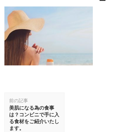
投
前の記事
稿
美肌になる為の食事
ナ
は？コンビニで手に入
ビ
る食材をご紹介いたし
ゲ
ます。