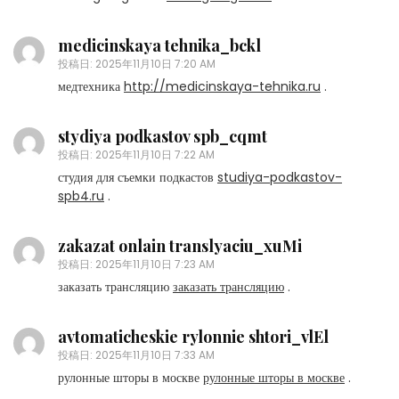
medicinskaya tehnika_bckl
投稿日:
2025年11月10日 7:20 AM
медтехника
http://medicinskaya-tehnika.ru
.
stydiya podkastov spb_cqmt
投稿日:
2025年11月10日 7:22 AM
студия для съемки подкастов
studiya-podkastov-
spb4.ru
.
zakazat onlain translyaciu_xuMi
投稿日:
2025年11月10日 7:23 AM
заказать трансляцию
заказать трансляцию
.
avtomaticheskie rylonnie shtori_vlEl
投稿日:
2025年11月10日 7:33 AM
рулонные шторы в москве
рулонные шторы в москве
.