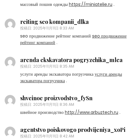
массовый пошив одежды
https://miniatelie.ru
.
reiting seo kompanii_dlka
投稿日:
2025年11月11日 8:33 AM
seo продвижение рейтинг компаний
seo продвижение
рейтинг компаний
.
arenda ekskavatora pogryzchika_mlea
投稿日:
2025年11月11日 8:35 AM
услуги аренды экскаватора погрузчика
услуги аренды
экскаватора погрузчика
.
shveinoe proizvodstvo_fySn
投稿日:
2025年11月11日 8:36 AM
швейное производство
http://www.arbuztech.ru
.
agentstvo poiskovogo prodvijeniya_xoPi
投稿日:
2025年11月11日 8:42 AM