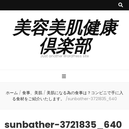
美容美肌健康
倶楽部
Just another WordPress site
ホーム
/
食事、美肌
/
美肌になる為の食事は？コンビニで手に入
る食材をご紹介いたします。
/
sunbather-3721835_640
sunbather-3721835_640