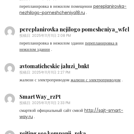
перепланировка в нежилом помещении
pereplanirovka-
nezhilogo-pomeshcheniya18.ru
.
pereplanirovka nejilogo pomesheniya_wfel
投稿日:
2025年11月11日 2:08 PM
перепланировка в нежилом здании
перепланировка в
нежилом здании
.
avtomaticheskie jaluzi_bnkt
投稿日:
2025年11月11日 2:27 PM
жалюзи с электроприводом
жалюзи с электроприводом
.
Smart Way_rzPt
投稿日:
2025年11月11日 2:33 PM
смартвэй официальный сайт смвэй
http://sajt-smart-
way.ru
.
reiting seo kompanii_rcka