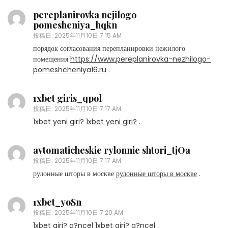
pereplanirovka nejilogo
pomesheniya_hqkn
投稿日:
2025年11月10日 7:15 AM
порядок согласования перепланировки нежилого
помещения
https://www.pereplanirovka-nezhilogo-
pomeshcheniya16.ru
.
1xbet giris_qpol
投稿日:
2025年11月10日 7:17 AM
1xbet yeni giri?
1xbet yeni giri?
.
avtomaticheskie rylonnie shtori_tjOa
投稿日:
2025年11月10日 7:17 AM
рулонные шторы в москве
рулонные шторы в москве
.
1xbet_yoSn
投稿日:
2025年11月10日 7:20 AM
1xbet giri? g?ncel
1xbet giri? g?ncel
.