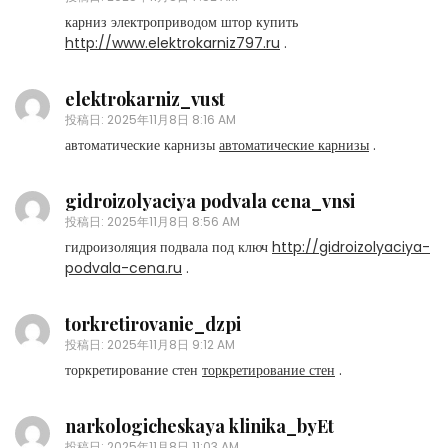
карниз электроприводом штор купить
http://www.elektrokarniz797.ru
.
elektrokarniz_vust
投稿日:
2025年11月8日 8:16 AM
автоматические карнизы
автоматические карнизы
.
gidroizolyaciya podvala cena_vnsi
投稿日:
2025年11月8日 8:56 AM
гидроизоляция подвала под ключ
http://gidroizolyaciya-
podvala-cena.ru
.
torkretirovanie_dzpi
投稿日:
2025年11月8日 9:12 AM
торкретирование стен
торкретирование стен
.
narkologicheskaya klinika_byEt
投稿日:
2025年11月8日 11:03 AM