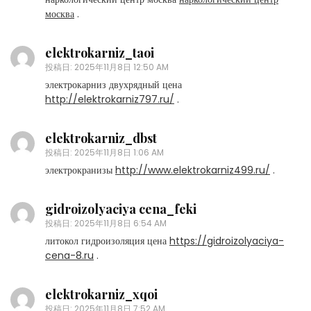
москва
.
elektrokarniz_taoi
投稿日:
2025年11月8日 12:50 AM
электрокарниз двухрядный цена
http://elektrokarniz797.ru/
.
elektrokarniz_dbst
投稿日:
2025年11月8日 1:06 AM
электрокранизы
http://www.elektrokarniz499.ru/
.
gidroizolyaciya cena_feki
投稿日:
2025年11月8日 6:54 AM
литокол гидроизоляция цена
https://gidroizolyaciya-
cena-8.ru
.
elektrokarniz_xqoi
投稿日:
2025年11月8日 7:52 AM