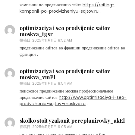
компании по продвижению сайта
https://reiting-
kompanii-po-prodvizheniyu-sajtov.ru
.
optimizaciya i seo prodvijenie saitov
moskva_tgsr
投稿日:
2025年11月11日 8:52 AM
продвижение сайтов во франции
продвижение сайтов во
франции
.
optimizaciya i seo prodvijenie saitov
moskva_vmPl
投稿日:
2025年11月11日 8:54 AM
поисковое продвижение москва профессиональное
продвижение сайтов
http://www.optimizaciya-i-seo-
prodvizhenie-sajtov-moskva.ru
.
skolko stoit yzakonit pereplanirovky_akEl
投稿日:
2025年11月11日 9:05 AM
сколько стоит узаконить перепланировку в бти