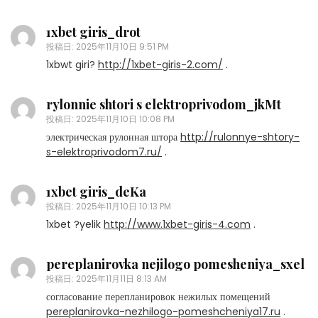
1xbet giris_drot
投稿日:
2025年11月10日 9:51 PM
1xbwt giri?
http://1xbet-giris-2.com/
.
rylonnie shtori s elektroprivodom_jkMt
投稿日:
2025年11月10日 10:08 PM
электрическая рулонная штора
http://rulonnye-shtory-
s-elektroprivodom7.ru/
.
1xbet giris_deKa
投稿日:
2025年11月10日 10:13 PM
1xbet ?yelik
http://www.1xbet-giris-4.com
.
pereplanirovka nejilogo pomesheniya_sxel
投稿日:
2025年11月11日 8:13 AM
согласование перепланировок нежилых помещений
pereplanirovka-nezhilogo-pomeshcheniya17.ru
.