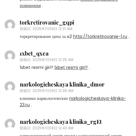
помещения
.
torkretirovanie_gqpi
投稿日:
2025年11月8日 12:31 AM
торкретирование цена за м2
http://torkretirovanie-1.ru
.
1xbet_qxea
投稿日:
2025年11月8日 12:35 AM
1xbet resmi giri?
1xbet resmi giri?
.
narkologicheskaya klinika_dmor
投稿日:
2025年11月8日 12:36 AM
клиники наркологические
narkologicheskaya-klinika-
23.ru
.
narkologicheskaya klinika_rgEt
投稿日:
2025年11月8日 12:43 AM
наркологический центр москва
наркологический центр