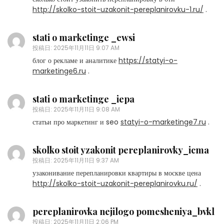
http://skolko-stoit-uzakonit-pereplanirovku-1.ru/
.
stati o marketinge _ewsi
投稿日:
2025年11月11日 9:07 AM
блог о рекламе и аналитике
https://statyi-o-
marketinge6.ru
.
stati o marketinge _iepa
投稿日:
2025年11月11日 9:08 AM
статьи про маркетинг и seo
statyi-o-marketinge7.ru
.
skolko stoit yzakonit pereplanirovky_icma
投稿日:
2025年11月11日 9:37 AM
узаконивание перепланировки квартиры в москве цена
http://skolko-stoit-uzakonit-pereplanirovku.ru/
.
pereplanirovka nejilogo pomesheniya_bvkl
投稿日:
2025年11月11日 2:06 PM