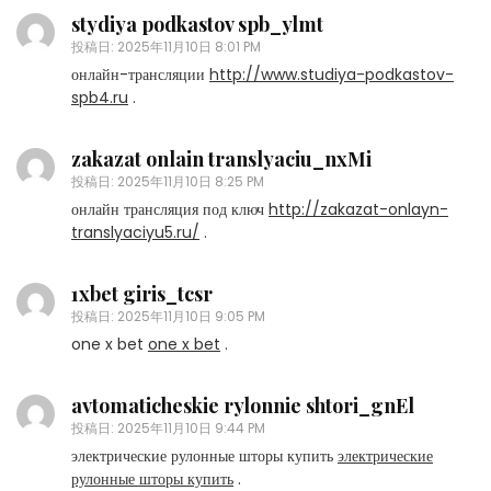
stydiya podkastov spb_ylmt
投稿日:
2025年11月10日 8:01 PM
онлайн-трансляции
http://www.studiya-podkastov-
spb4.ru
.
zakazat onlain translyaciu_nxMi
投稿日:
2025年11月10日 8:25 PM
онлайн трансляция под ключ
http://zakazat-onlayn-
translyaciyu5.ru/
.
1xbet giris_tcsr
投稿日:
2025年11月10日 9:05 PM
one x bet
one x bet
.
avtomaticheskie rylonnie shtori_gnEl
投稿日:
2025年11月10日 9:44 PM
электрические рулонные шторы купить
электрические
рулонные шторы купить
.