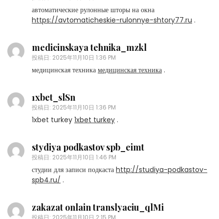
автоматические рулонные шторы на окна
https://avtomaticheskie-rulonnye-shtory77.ru
.
medicinskaya tehnika_mzkl
投稿日:
2025年11月10日 1:36 PM
медицинская техника
медицинская техника
.
1xbet_slSn
投稿日:
2025年11月10日 1:36 PM
1xbet turkey
1xbet turkey
.
stydiya podkastov spb_eimt
投稿日:
2025年11月10日 1:46 PM
студии для записи подкаста
http://studiya-podkastov-
spb4.ru/
.
zakazat onlain translyaciu_qlMi
投稿日:
2025年11月10日 2:15 PM