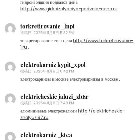
гидроизоляция подвалов цена
http://www.gidroizolyaciya-podvala-cena.ru
.
torkretirovanie_lnpi
投稿日:
2025年11月8日 5:32 PM
торкретирование стен цена
http://www.torkretirovanie-
1.ru
.
elektrokarniz kypit_xpol
投稿日:
2025年11月8日 6:42 PM
электрокарнизы в москве
электрокарнизы в москве
.
elektricheskie jaluzi_zbEr
投稿日:
2025年11月8日 7:48 PM
алюминиевые электрожалюзи
http://elektricheskie-
zhalyuzi97.ru
.
elektrokarniz _ktea