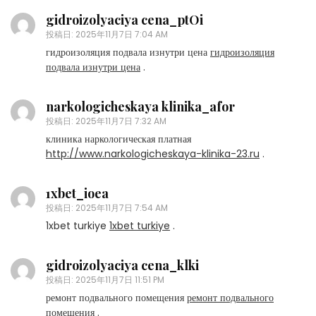
gidroizolyaciya cena_ptOi
投稿日:
2025年11月7日 7:04 AM
гидроизоляция подвала изнутри цена
гидроизоляция
подвала изнутри цена
.
narkologicheskaya klinika_afor
投稿日:
2025年11月7日 7:32 AM
клиника наркологическая платная
http://www.narkologicheskaya-klinika-23.ru
.
1xbet_ioea
投稿日:
2025年11月7日 7:54 AM
1xbet turkiye
1xbet turkiye
.
gidroizolyaciya cena_klki
投稿日:
2025年11月7日 11:51 PM
ремонт подвального помещения
ремонт подвального
помещения
.