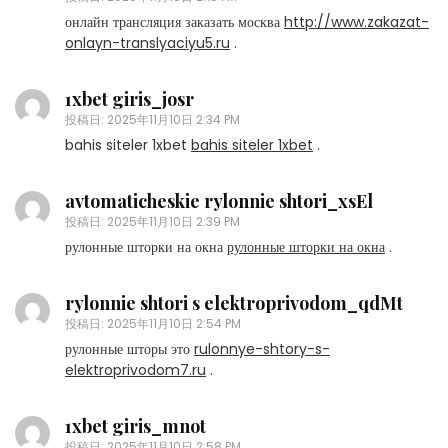
онлайн трансляция заказать москва
http://www.zakazat-
onlayn-translyaciyu5.ru
.
1xbet giris_josr
投稿日:
2025年11月10日 2:34 PM
bahis siteler 1xbet
bahis siteler 1xbet
.
avtomaticheskie rylonnie shtori_xsEl
投稿日:
2025年11月10日 2:39 PM
рулонные шторки на окна
рулонные шторки на окна
.
rylonnie shtori s elektroprivodom_qdMt
投稿日:
2025年11月10日 2:54 PM
рулонные шторы это
rulonnye-shtory-s-
elektroprivodom7.ru
.
1xbet giris_mnot
投稿日:
2025年11月10日 2:58 PM