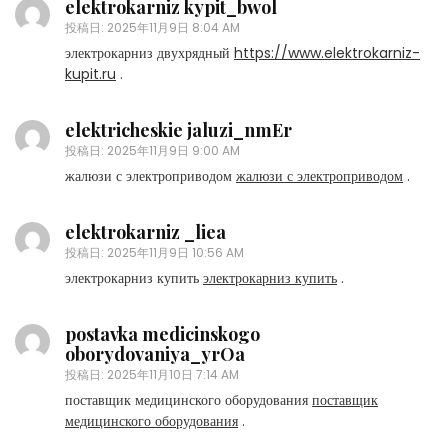
elektrokarniz kypit_bwol
投稿日:
2025年11月9日 8:04 AM
электрокарниз двухрядный
https://www.elektrokarniz-
kupit.ru
.
elektricheskie jaluzi_nmEr
投稿日:
2025年11月9日 9:00 AM
жалюзи с электроприводом
жалюзи с электроприводом
.
elektrokarniz _liea
投稿日:
2025年11月9日 10:56 AM
электрокарниз купить
электрокарниз купить
.
postavka medicinskogo
oborydovaniya_yrOa
投稿日:
2025年11月10日 7:14 AM
поставщик медицинского оборудования
поставщик
медицинского оборудования
.