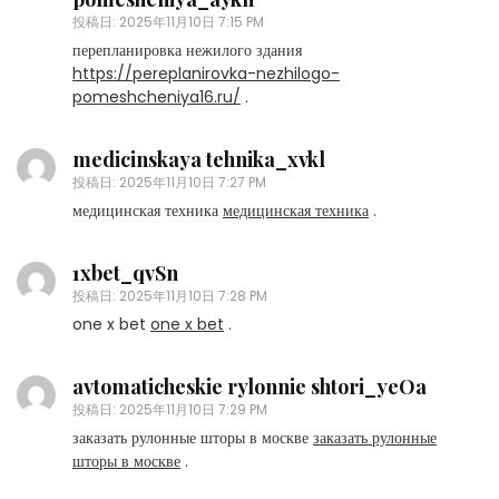
投稿日:
2025年11月10日 7:15 PM
перепланировка нежилого здания
https://pereplanirovka-nezhilogo-
pomeshcheniya16.ru/
.
medicinskaya tehnika_xvkl
投稿日:
2025年11月10日 7:27 PM
медицинская техника
медицинская техника
.
1xbet_qvSn
投稿日:
2025年11月10日 7:28 PM
one x bet
one x bet
.
avtomaticheskie rylonnie shtori_yeOa
投稿日:
2025年11月10日 7:29 PM
заказать рулонные шторы в москве
заказать рулонные
шторы в москве
.