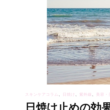
スキンケアコラム
、
日焼け
、
紫外線
、
美容・
日焼け止めの効