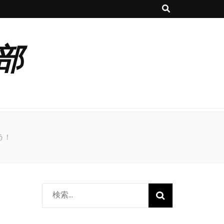
部
う！
検
索: