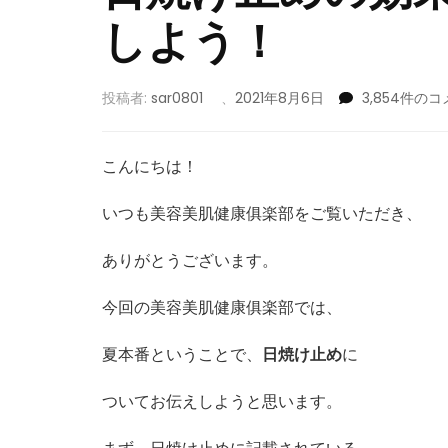
しよう！
日
投稿者:
sar0801
、
2021年8月6日
3,854件の
焼
け
止
こんにちは！
め
の
いつも美容美肌健康俱楽部をご覧いただき、
効
果、
ありがとうございます。
違
い
今回の美容美肌健康俱楽部では、
を
し
っ
夏本番ということで、
日焼け止め
に
か
り
ついてお伝えしようと思います。
認
識