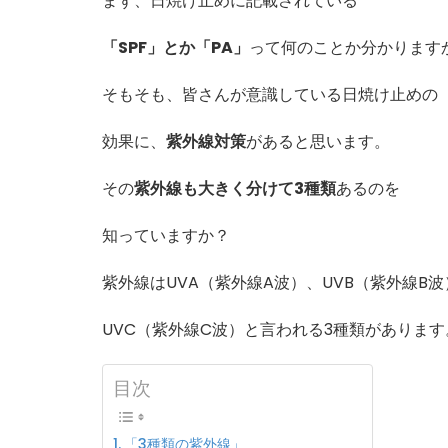
まず、日焼け止めに記載されている
し
よ
「SPF」とか「PA」
って何のことか分かります
う！
へ
の
そもそも、皆さんが意識している日焼け止めの
効果に、
紫外線対策
があると思います。
その
紫外線も大きく分けて3種類
あるのを
知っていますか？
紫外線はUVA（紫外線A波）、UVB（紫外線B波
UVC（紫外線C波）と言われる3種類があります
目次
「3種類の紫外線」