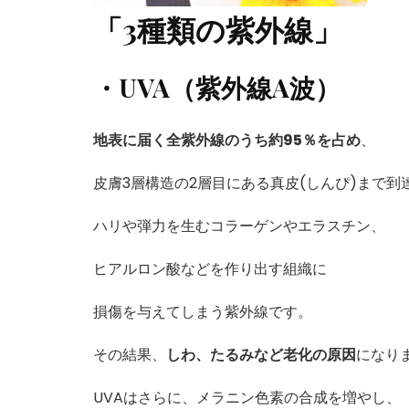
「3種類の紫外線」
・UVA（紫外線A波）
地表に届く全紫外線のうち約95％を占め
、
皮膚3層構造の2層目にある真皮(しんぴ)まで到
ハリや弾力を生むコラーゲンやエラスチン、
ヒアルロン酸などを作り出す組織に
損傷を与えてしまう紫外線です。
その結果、
しわ、たるみなど老化の原因
になり
UVAはさらに、メラニン色素の合成を増やし、