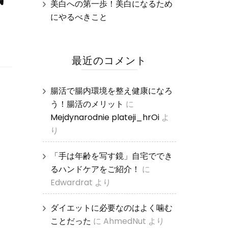
美白への第一歩！美白になるため
にやるべきこと
最近のコメント
腸活で腸内環境を整え健康になろ
う！腸活のメリット
に
Mejdynarodnie plateji_hrOi
よ
り
「手は年齢を写す鏡」自宅ででき
るハンドケアをご紹介！
に
Edwardrat
より
ダイエットに必要なのはよく噛む
ことだった
に
AhmedNut
より